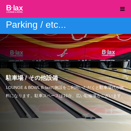
Parking / etc...
駐車場 / その他設備
LOUNGE & BOWL B-laxの施設をご利用いただくと駐車場代が無
料になります。駐車スペースは16台。広い駐輪場もございます。