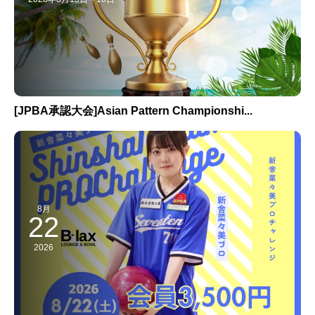
[JPBA承認大会]Asian Pattern Championshi...
8月
22
2026