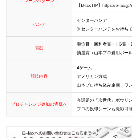
レーンパターン
【B-lax HP】
https://b-lax.jp/s
センターハンデ
ハンデ
※センターハンデをお持ちでな
順位賞・勝利者賞・HG賞・BB
表彰
抽選賞（山本プロ愛用ボールを
4ゲーム
競技内容
アメリカン方式
山本プロ持ち込み企画 ワンシ
今話題の『次世代』ボウリングマシ
プロチャレンジ参加の皆様へ
プロの投球シーンも撮影可能！S