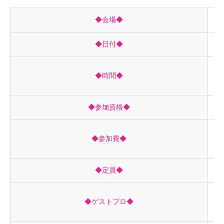
◆会場◆
LO
◆日付◆
2
昼
◆時間◆
夜
◆参加資格◆
ど
会
◆参加費◆
一
◆定員◆
両
山
◆ゲストプロ◆
竹