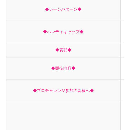
1
◆レーンパターン◆
【B
セ
◆ハンディキャップ◆
※
◆表彰◆
順
4
◆競技内容◆
ア
今
◆プロチャレンジ参加の皆様へ◆
プ
1
1
1