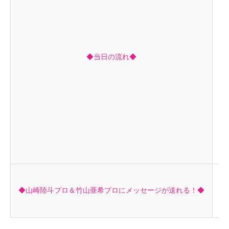
1
1
※
◆当日の流れ◆
1
同
プ
ハ
出
シ
店
◆山崎陸斗プロ＆竹山亜希プロにメッセージが送れる！◆
▼
ht