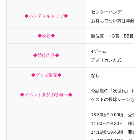
センターハンデ
◆ハンディキャップ◆
お持ちでない方は年齢性
◆表彰◆
順位賞・HG賞・BB賞
4ゲーム
◆競技内容◆
アメリカン方式
◆グッズ販売◆
なし
今話題の『次世代』ボウリ
◆イベント参加の皆様へ◆
ゲストの投球シーンも撮
13:30頃/19:00頃 受付
14:00～/19:30～ 練
14:15頃/19:45頃 