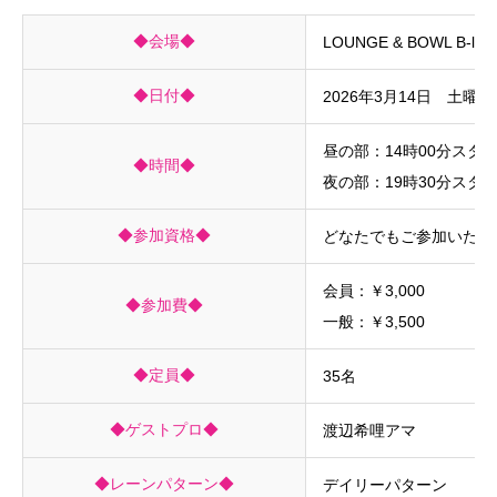
◆会場◆
LOUNGE & BOWL B-lax
◆日付◆
2026年3月14日 土曜日
昼の部：14時00分スタ
◆時間◆
夜の部：19時30分スタ
◆参加資格◆
どなたでもご参加いただ
会員：￥3,000
◆参加費◆
一般：￥3,500
◆定員◆
35名
◆ゲストプロ◆
渡辺希哩アマ
◆レーンパターン◆
デイリーパターン