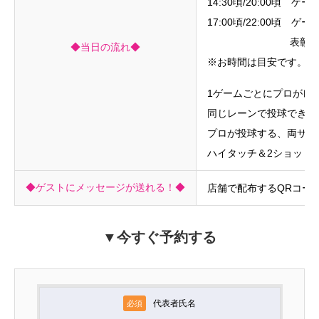
14:30頃/20:00頃 
17:00頃/22:00頃 
表彰式・プロへ
◆当日の流れ◆
※お時間は目安です。当
1ゲームごとにプロがレ
同じレーンで投球できる
プロが投球する、両サイ
ハイタッチ＆2ショット
◆ゲストにメッセージが送れる！◆
店舗で配布するQRコー
▼今すぐ予約する
代表者氏名
必須