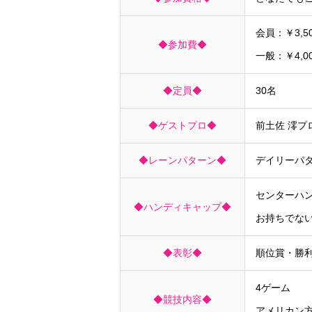
会員：￥3,5
◆参加費◆
一般：￥4,0
◆定員◆
30名
◆ゲストプロ◆
前土佐 澪プ
◆レーンパターン◆
デイリーパ
センターハ
◆ハンディキャップ◆
お持ちでな
◆表彰◆
順位賞・勝利
4ゲーム
◆競技内容◆
アメリカン