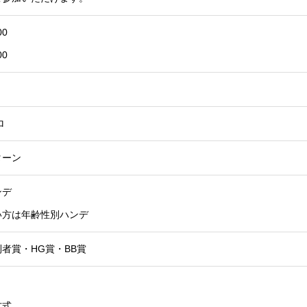
00
00
ロ
ターン
ンデ
い方は年齢性別ハンデ
者賞・HG賞・BB賞
方式