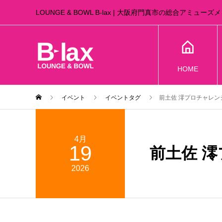
LOUNGE & BOWL B-lax | 大阪府門真市の総合アミュー
HOME
イベント
イベントタグ
前土佐 澪プロチャレン
4月
19
前土佐 
2026