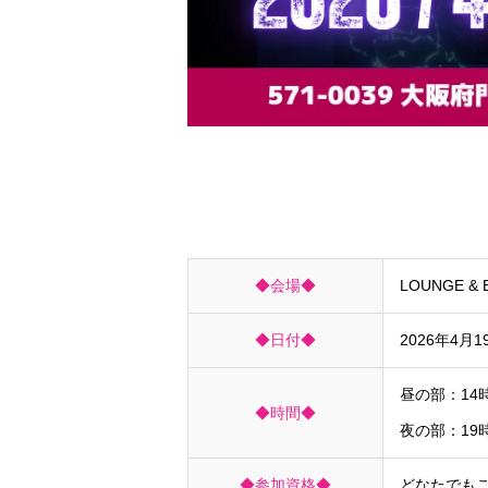
◆会場◆
LOUNGE & B
◆日付◆
2026年4月
昼の部：14
◆時間◆
夜の部：19
◆参加資格◆
どなたでも