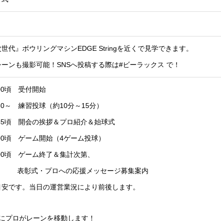
世代』ボウリングマシンEDGE Stringを近くで見学できます。
ーンも撮影可能！SNSへ投稿する際は#ビーラックス で！
9:00頃 受付開始
19:30～ 練習投球（約10分～15分）
19:45頃 開会の挨拶＆プロ紹介＆始球式
20:00頃 ゲーム開始（4ゲーム投球）
22:00頃 ゲーム終了＆集計次第、
プロへの応援メッセージ募集案内
目安です。当日の運営業況により前後します。
とにプロがレーンを移動します！