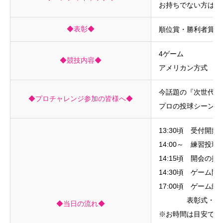
お持ちでない方は年
◆表彰◆
順位賞・勝利者賞・
4ゲーム
◆競技内容◆
アメリカン方式
今話題の『次世代』ボ
◆プロチャレンジ参加の皆様へ◆
プロの投球シーンも
13:30頃 受付開始
14:00～ 練習投球
14:15頃 開会の
14:30頃 ゲーム
17:00頃 ゲーム
表彰式・プロへ
◆当日の流れ◆
※お時間は目安です