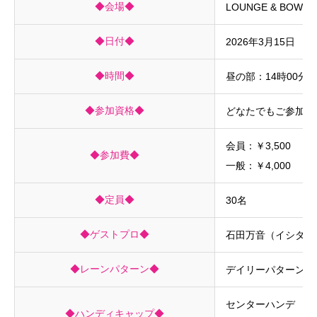
◆会場◆
LOUNGE & BOWL B-
◆日付◆
2026年3月15日 
◆時間◆
昼の部：14時00分
◆参加資格◆
どなたでもご参加い
会員：￥3,500
◆参加費◆
一般：￥4,000
◆定員◆
30名
◆ゲストプロ◆
石田万音（イシダマ
◆レーンパターン◆
デイリーパターン
センターハンデ
◆ハンディキャップ◆