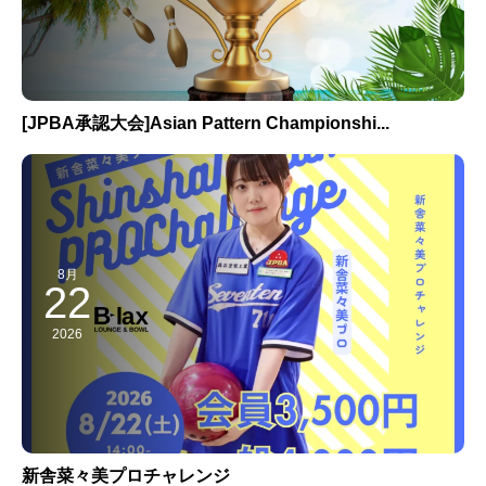
[JPBA承認大会]Asian Pattern Championshi...
8月
22
2026
新舎菜々美プロチャレンジ