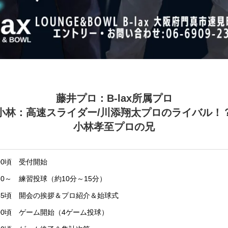
藤井プロ：B-lax所属プロ
小林：高速スライダー/川添翔太プロのライバル！
小林孝至プロの兄
9:00頃 受付開始
19:30～ 練習投球（約10分～15分）
19:45頃 開会の挨拶＆プロ紹介＆始球式
20:00頃 ゲーム開始（4ゲーム投球）