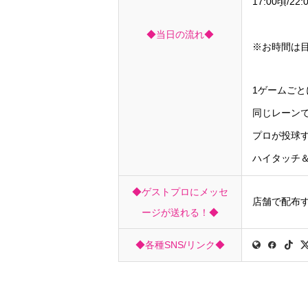
17:00頃/
表彰式・
◆当日の流れ◆
※お時間は
1ゲームご
同じレーン
プロが投球
ハイタッチ
◆ゲストプロにメッセ
店舗で配布
ージが送れる！◆
◆各種SNS/リンク◆