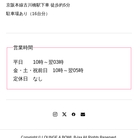
京阪本線古川橋駅下車 徒歩約5分
駐車場あり（16台分）
営業時間
平日 10時～翌03時
金・土・祝前日 10時～翌05時
定休日 なし
Copyright © LOUNGE & BOWL B-lax All Rights Reserved.